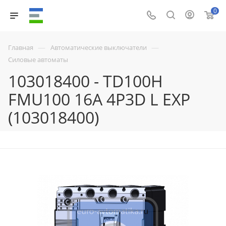
0
—
—
Главная
Автоматические выключатели
Силовые автоматы
103018400 - TD100H
FMU100 16A 4P3D L EXP
(103018400)