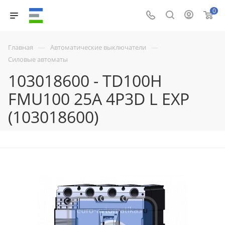
0
—
—
Главная
Автоматические выключатели
Силовые автоматы
103018600 - TD100H
FMU100 25A 4P3D L EXP
(103018600)