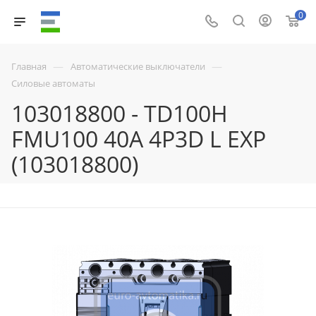
0
—
—
Главная
Автоматические выключатели
Силовые автоматы
103018800 - TD100H
FMU100 40A 4P3D L EXP
(103018800)