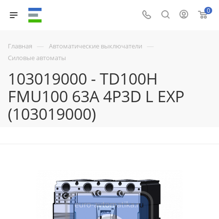
0
—
—
Главная
Автоматические выключатели
Силовые автоматы
103019000 - TD100H
FMU100 63A 4P3D L EXP
(103019000)