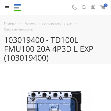
0
—
—
Главная
Автоматические выключатели
Силовые автоматы
103019400 - TD100L
FMU100 20A 4P3D L EXP
(103019400)