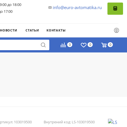
9:00 до 18:00
info@euro-avtomatika.ru
до 17:00
НОВОСТИ
СТАТЬИ
КОНТАКТЫ
0
0
0
ртикул:
103019500
Внутрений код:
LS-103019500