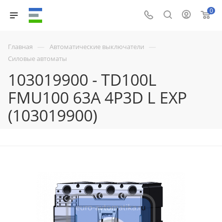
0
—
—
Главная
Автоматические выключатели
Силовые автоматы
103019900 - TD100L
FMU100 63A 4P3D L EXP
(103019900)