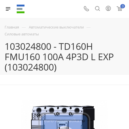
0
—
—
Главная
Автоматические выключатели
Силовые автоматы
103024800 - TD160H
FMU160 100A 4P3D L EXP
(103024800)