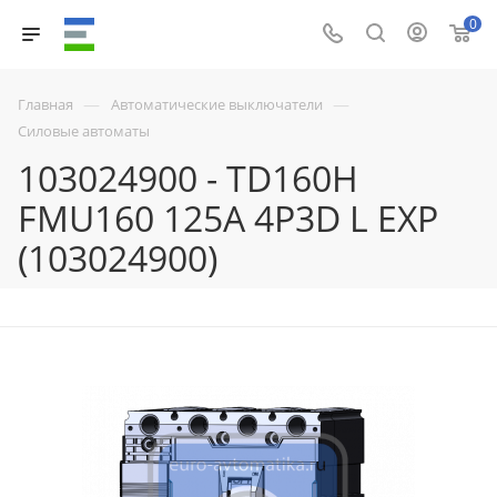
0
—
—
Главная
Автоматические выключатели
Силовые автоматы
103024900 - TD160H
FMU160 125A 4P3D L EXP
(103024900)