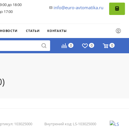
9:00 до 18:00
info@euro-avtomatika.ru
до 17:00
НОВОСТИ
СТАТЬИ
КОНТАКТЫ
0
0
0
)
ртикул:
103025000
Внутрений код:
LS-103025000