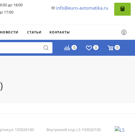
9:00 до 18:00
info@euro-avtomatika.ru
до 17:00
НОВОСТИ
СТАТЬИ
КОНТАКТЫ
0
0
0
)
ртикул:
103026100
Внутрений код:
LS-103026100