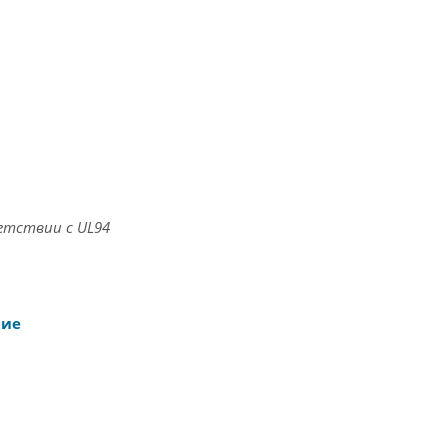
етствии с UL94
ние