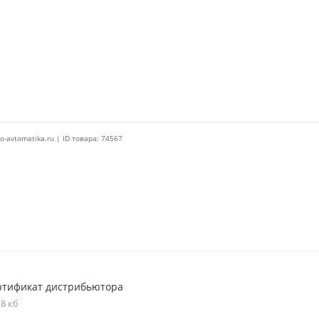
o-avtomatika.ru | ID товара: 74567
ртификат дистрибьютора
,8 кб