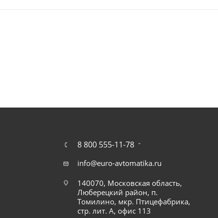
8 800 555-11-78
info@euro-avtomatika.ru
140070, Московская область,
Люберецкий район, п.
Томилино, мкр. Птицефабрика,
стр. лит. А, офис 113