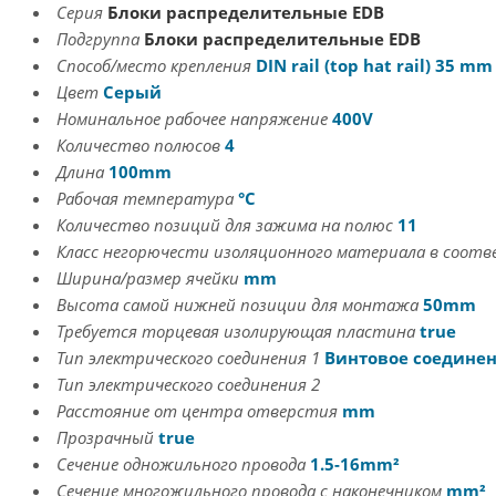
Серия
Блоки распределительные EDB
Подгруппа
Блоки распределительные EDB
Способ/место крепления
DIN rail (top hat rail) 35 mm
Цвет
Серый
Номинальное рабочее напряжение
400V
Количество полюсов
4
Длина
100mm
Рабочая температура
°C
Количество позиций для зажима на полюс
11
Класс негорючести изоляционного материала в соотв
Ширина/размер ячейки
mm
Высота самой нижней позиции для монтажа
50mm
Требуется торцевая изолирующая пластина
true
Тип электрического соединения 1
Винтовое соедине
Тип электрического соединения 2
Расстояние от центра отверстия
mm
Прозрачный
true
Сечение одножильного провода
1.5-16mm²
Сечение многожильного провода с наконечником
mm²