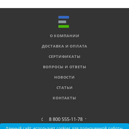
О КОМПАНИИ
ДОСТАВКА И ОПЛАТА
СЕРТИФИКАТЫ
ВОПРОСЫ И ОТВЕТЫ
НОВОСТИ
СТАТЬИ
КОНТАКТЫ
8 800 555-11-78
Данный сайт использует cookies для полноценной работы.
Данный сайт использует cookies для полноценной работы.