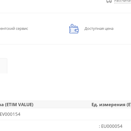
Рассчита
ентский сервис
Доступная цена
а (ETIM VALUE)
Ед. измерения (E
EV000154
: EU000054