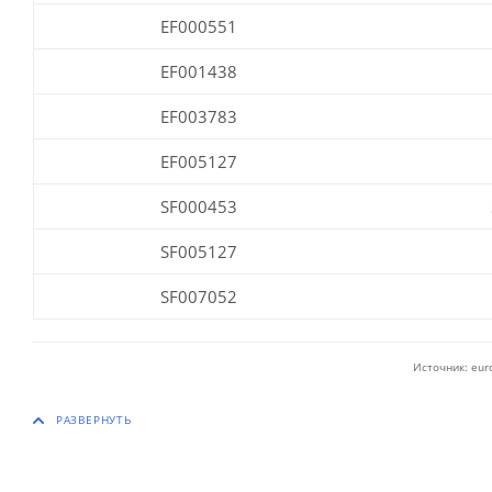
EF000551
EF001438
EF003783
EF005127
SF000453
SF005127
SF007052
Источник: eur