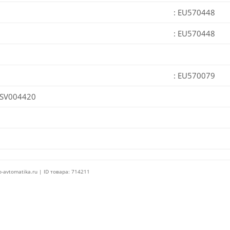
: EU570448
: EU570448
: EU570079
SV004420
o-avtomatika.ru | ID товара: 714211