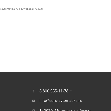
o-avtomatika.ru | ID товара: 704931
8 800 555-11-78
info@euro-avtomatika.ru
140070, Московская область,