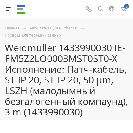
0
—
—
Главная
Автоматизация и Ethernet
Провода для передачи данных
Weidmuller 1433990030 IE-
FM5Z2LO0003MST0ST0-X
Исполнение: Патч-кабель,
ST IP 20, ST IP 20, 50 µm,
LSZH (малодымный
безгалогенный компаунд),
3 m (1433990030)