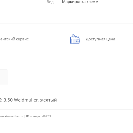
Вид
—
Маркировка клемм
ентский сервис
Доступная цена
: 3.50 Weidmuller, желтый
o-avtomatika.ru | ID товара: 46793