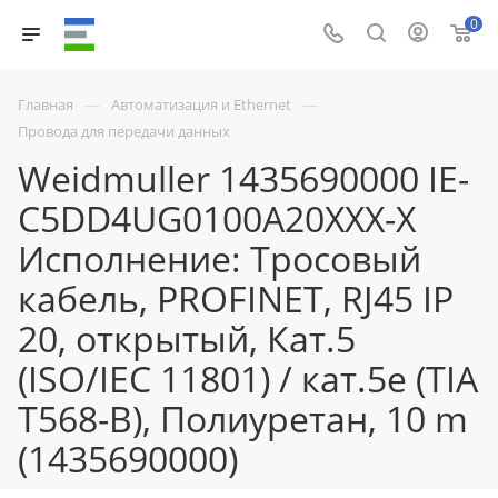
0
—
—
Главная
Автоматизация и Ethernet
Провода для передачи данных
Weidmuller 1435690000 IE-
C5DD4UG0100A20XXX-X
Исполнение: Тросовый
кабель, PROFINET, RJ45 IP
20, открытый, Кат.5
(ISO/IEC 11801) / кат.5e (TIA
T568-B), Полиуретан, 10 m
(1435690000)