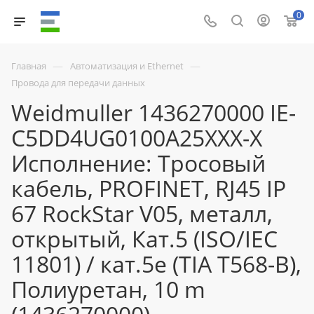
0
—
—
Главная
Автоматизация и Ethernet
Провода для передачи данных
Weidmuller 1436270000 IE-
C5DD4UG0100A25XXX-X
Исполнение: Тросовый
кабель, PROFINET, RJ45 IP
67 RockStar V05, металл,
открытый, Кат.5 (ISO/IEC
11801) / кат.5e (TIA T568-B),
Полиуретан, 10 m