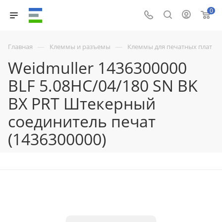
0
—
—
Главная
Клеммы и разъемы
Клеммы для печатных плат
Weidmuller 1436300000
BLF 5.08HC/04/180 SN BK
BX PRT Штекерный
соединитель печат
(1436300000)