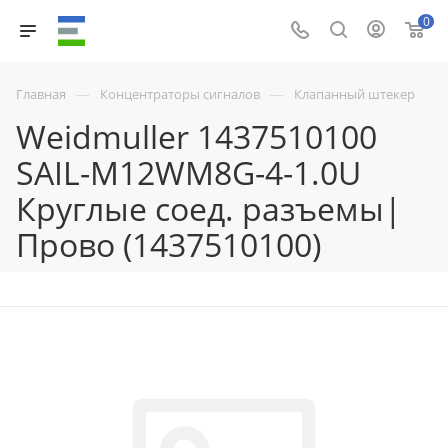
0
—
—
Главная
Концентраторы сигналов
Клапанный штекер
Weidmuller 1437510100
SAIL-M12WM8G-4-1.0U
Круглые соед. разъемы|
Прово (1437510100)