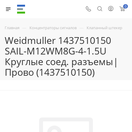
0
—
—
Главная
Концентраторы сигналов
Клапанный штекер
Weidmuller 1437510150
SAIL-M12WM8G-4-1.5U
Круглые соед. разъемы|
Прово (1437510150)