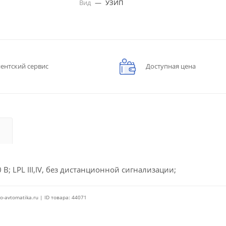
Вид
—
УЗИП
ентский сервис
Доступная цена
 В; LPL III,IV, без дистанционной сигнализации;
o-avtomatika.ru | ID товара: 44071