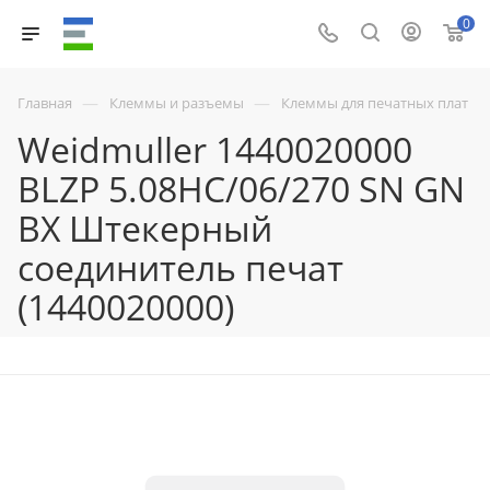
0
—
—
Главная
Клеммы и разъемы
Клеммы для печатных плат
Weidmuller 1440020000
BLZP 5.08HC/06/270 SN GN
BX Штекерный
соединитель печат
(1440020000)