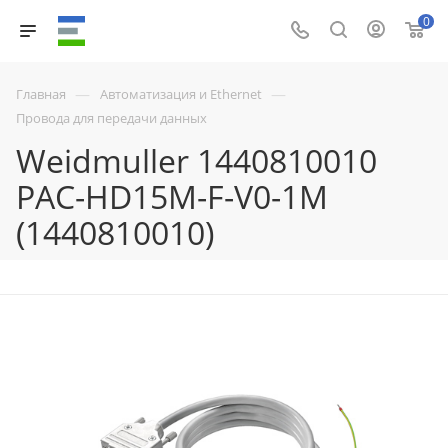
0
—
—
Главная
Автоматизация и Ethernet
Провода для передачи данных
Weidmuller 1440810010
PAC-HD15M-F-V0-1M
(1440810010)