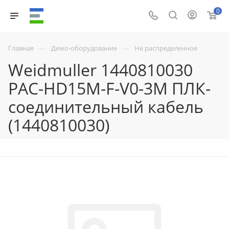
0
—
—
Главная
Демо-оборудование
Не распределенное
Weidmuller 1440810030
PAC-HD15M-F-V0-3M ПЛК-
соединительный кабель
(1440810030)