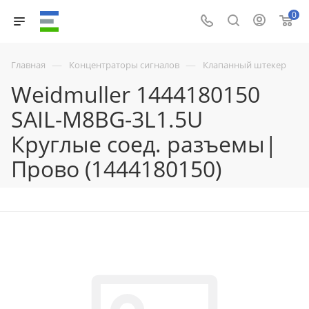
0
—
—
Главная
Концентраторы сигналов
Клапанный штекер
Weidmuller 1444180150
SAIL-M8BG-3L1.5U
Круглые соед. разъемы|
Прово (1444180150)