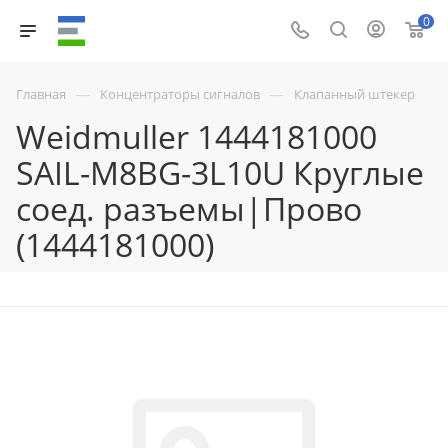
0
—
—
Главная
Концентраторы сигналов
Клапанный штекер
Weidmuller 1444181000
SAIL-M8BG-3L10U Круглые
соед. разъемы|Прово
(1444181000)