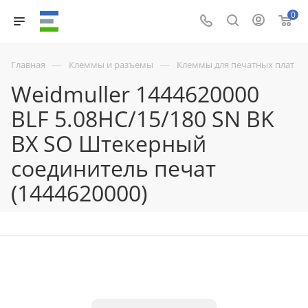
0
—
—
Главная
Клеммы и разъемы
Клеммы для печатных плат
Weidmuller 1444620000
BLF 5.08HC/15/180 SN BK
BX SO Штекерный
соединитель печат
(1444620000)