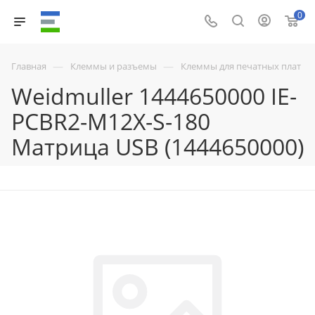
0
—
—
Главная
Клеммы и разъемы
Клеммы для печатных плат
Weidmuller 1444650000 IE-
PCBR2-M12X-S-180
Матрица USB (1444650000)