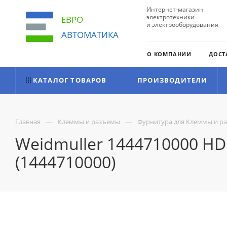
Интернет-магазин
электротехники
ЕВРО
и электрооборудования
АВТОМАТИКА
О КОМПАНИИ
ДОСТ
КАТАЛОГ ТОВАРОВ
ПРОИЗВОДИТЕЛИ
—
—
Главная
Клеммы и разъемы
Фурнитура для Клеммы и р
Weidmuller 1444710000 H
(1444710000)