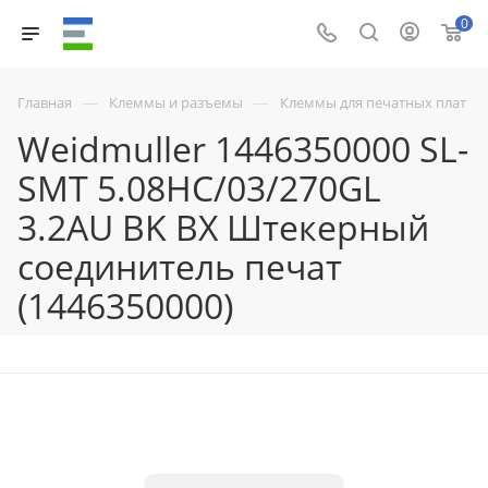
0
—
—
Главная
Клеммы и разъемы
Клеммы для печатных плат
Weidmuller 1446350000 SL-
SMT 5.08HC/03/270GL
3.2AU BK BX Штекерный
соединитель печат
(1446350000)