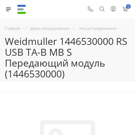
0
—
—
Главная
Демо-оборудование
Не распределенное
Weidmuller 1446530000 RS
USB TA-B MB S
Передающий модуль
(1446530000)