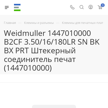
0
—
—
Главная
Клеммы и разъемы
Клеммы для печатных плат
Weidmuller 1447010000
B2CF 3.50/16/180LR SN BK
BX PRT Штекерный
соединитель печат
(1447010000)