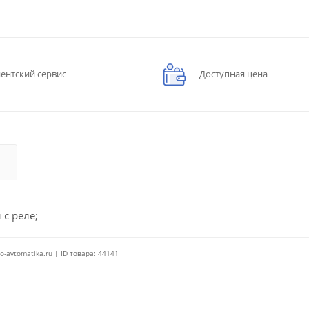
ентский сервис
Доступная цена
 с реле;
o-avtomatika.ru | ID товара: 44141