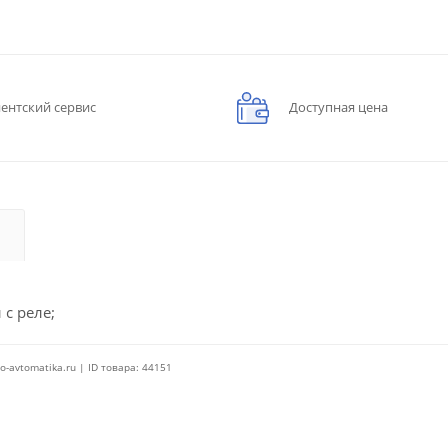
ентский сервис
Доступная цена
 с реле;
o-avtomatika.ru | ID товара: 44151