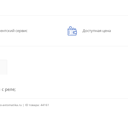
ентский сервис
Доступная цена
 с реле;
o-avtomatika.ru | ID товара: 44161