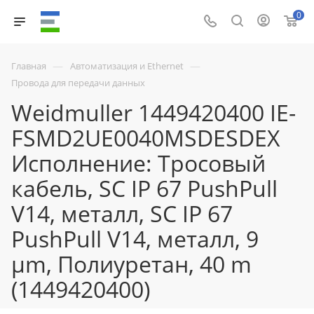
0
—
—
Главная
Автоматизация и Ethernet
Провода для передачи данных
Weidmuller 1449420400 IE-
FSMD2UE0040MSDESDEX
Исполнение: Тросовый
кабель, SC IP 67 PushPull
V14, металл, SC IP 67
PushPull V14, металл, 9
µm, Полиуретан, 40 m
(1449420400)