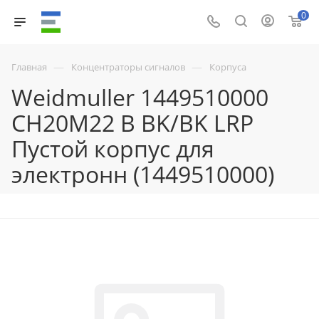
0
—
—
Главная
Концентраторы сигналов
Корпуса
Weidmuller 1449510000
CH20M22 B BK/BK LRP
Пустой корпус для
электронн (1449510000)