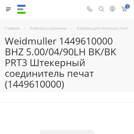
0
—
—
Главная
Клеммы и разъемы
Клеммы для печатных плат
Weidmuller 1449610000
BHZ 5.00/04/90LH BK/BK
PRT3 Штекерный
соединитель печат
(1449610000)