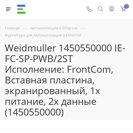
0
—
—
Главная
Автоматизация и Ethernet
Фурнитура для Автоматизация и Ethernet
Weidmuller 1450550000 IE-
FC-SP-PWB/2ST
Исполнение: FrontCom,
Вставная пластина,
экранированный, 1x
питание, 2x данные
(1450550000)