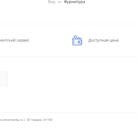
Вид
—
Фурнитура
ентский сервис
Доступная цена
o-avtomatika.ru | ID товара: 41183