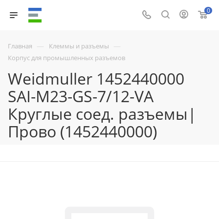
0
—
—
Главная
Клеммы и разъемы
Корпус для промышленных разъемов
Weidmuller 1452440000
SAI-M23-GS-7/12-VA
Круглые соед. разъемы|
Прово (1452440000)