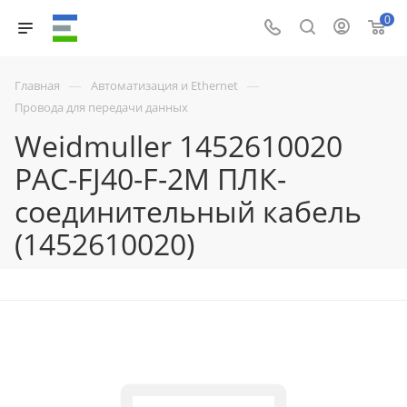
0
—
—
Главная
Автоматизация и Ethernet
Провода для передачи данных
Weidmuller 1452610020
PAC-FJ40-F-2M ПЛК-
соединительный кабель
(1452610020)