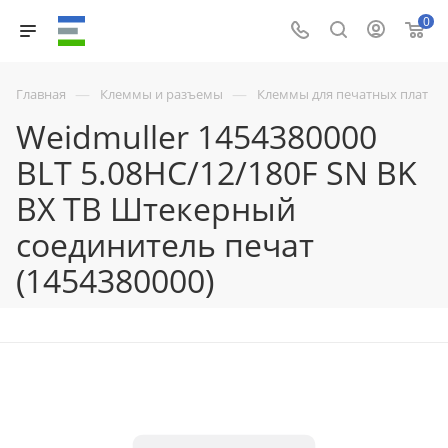
0
—
—
Главная
Клеммы и разъемы
Клеммы для печатных плат
Weidmuller 1454380000
BLT 5.08HC/12/180F SN BK
BX TB Штекерный
соединитель печат
(1454380000)