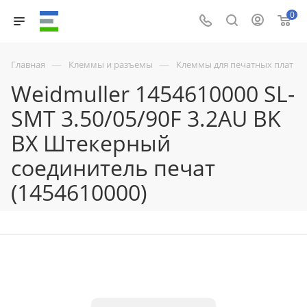
0
—
—
Главная
Клеммы и разъемы
Клеммы для печатных плат
Weidmuller 1454610000 SL-
SMT 3.50/05/90F 3.2AU BK
BX Штекерный
соединитель печат
(1454610000)