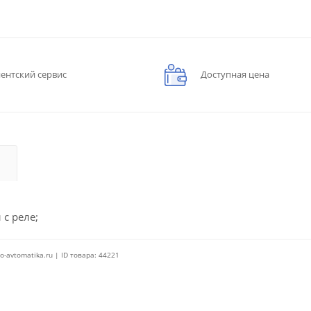
ентский сервис
Доступная цена
 с реле;
o-avtomatika.ru | ID товара: 44221