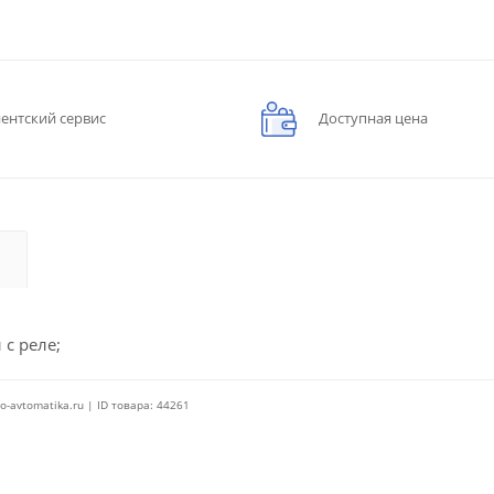
ентский сервис
Доступная цена
 с реле;
o-avtomatika.ru | ID товара: 44261