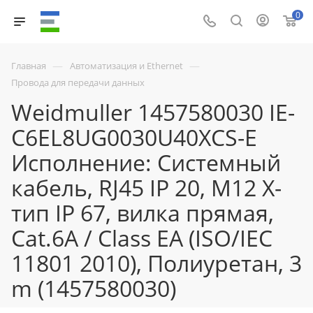
0
—
—
Главная
Автоматизация и Ethernet
Провода для передачи данных
Weidmuller 1457580030 IE-
C6EL8UG0030U40XCS-E
Исполнение: Системный
кабель, RJ45 IP 20, M12 X-
тип IP 67, вилка прямая,
Cat.6A / Class EA (ISO/IEC
11801 2010), Полиуретан, 3
m (1457580030)