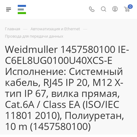
0
—
—
Главная
Автоматизация и Ethernet
Провода для передачи данных
Weidmuller 1457580100 IE-
C6EL8UG0100U40XCS-E
Исполнение: Системный
кабель, RJ45 IP 20, M12 X-
тип IP 67, вилка прямая,
Cat.6A / Class EA (ISO/IEC
11801 2010), Полиуретан,
10 m (1457580100)